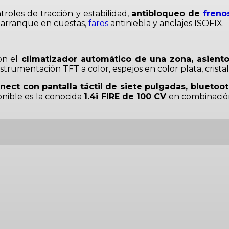
roles de tracción y estabilidad,
antibloqueo de
freno
al arranque en cuestas,
faros
antiniebla y anclajes ISOFIX.
on el
climatizador automático de una zona, asiento 
strumentación TFT a color, espejos en color plata, crista
ect con pantalla táctil de siete pulgadas, bluetoo
onible es la conocida
1.4i FIRE de 100 CV
en combinación