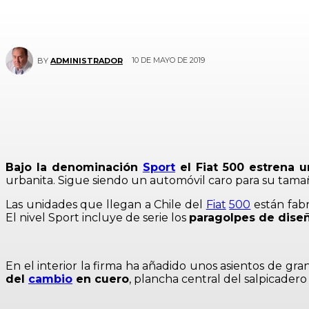
10 DE MAYO DE 2019
BY
ADMINISTRADOR
Bajo la denominación
Sport
el Fiat 500 estrena u
urbanita. Sigue siendo un automóvil caro para su tam
Las unidades que llegan a Chile del
Fiat
500
están fab
El nivel Sport incluye de serie los
paragolpes de diseñ
En el interior la firma ha añadido unos asientos de gran
del
cambio
en cuero
, plancha central del salpicadero 