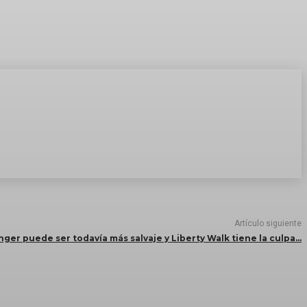
Artículo siguiente
ger puede ser todavía más salvaje y Liberty Walk tiene la culpa…