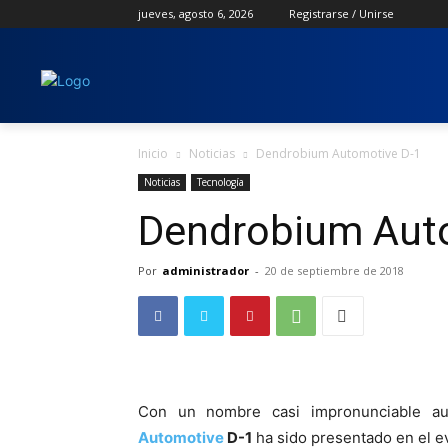
jueves, agosto 6, 2026
Registrarse / Unirse
Inicio
Noticias
Dendrobium Automotive D-1
Noticias
Tecnología
Dendrobium Aut
Por
administrador
-
20 de septiembre de 2018
Con un nombre casi impronunciable 
Automotive
D-1
ha sido presentado en el e