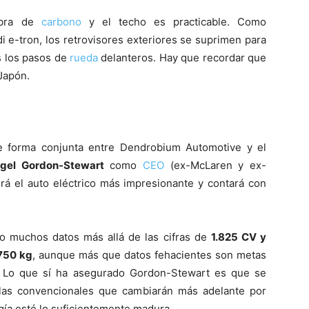
fibra de
carbono
y el techo es practicable. Como
di e-tron, los retrovisores exteriores se suprimen para
s los pasos de
rueda
delanteros. Hay que recordar que
Japón.
de forma conjunta entre Dendrobium Automotive y el
igel Gordon-Stewart
como
CEO
(ex-McLaren y ex-
rá el auto eléctrico más impresionante y contará con
o muchos datos más allá de las cifras de
1.825 CV y
.750 kg
, aunque más que datos fehacientes son metas
. Lo que sí ha asegurado Gordon-Stewart es que se
las convencionales que cambiarán más adelante por
gía esté lo suficientemente madura.