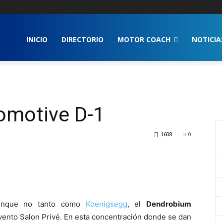
INICIO
DIRECTORIO
MOTOR COACH
NOTICIA
omotive D-1
1608
0
aunque no tanto como
Koenigsegg
, el
Dendrobium
vento Salon Privé. En esta concentración donde se dan