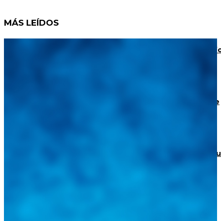
MÁS LEÍDOS
JAC Escalante Aterriza en La Grita: Potencia 4×4, Conf
y Financiamiento para los Productores del Táchira
BMW confirma un plan de recorte de 8.000 puestos de
trabajo
Torke Autoparts abre sus puertas en Portuguesa con 
apuesta de respaldo total y garantía real
Integramos a todos los actores del sector automotriz para brindarles
una herramienta de consulta y búsqueda que le permita solucionar
sus inquietudes. Guiarepuestos.com, será su portal automotriz y su
mejor aliado para informarle sobre las novedades automotrices
locales, nacionales e internacionales.