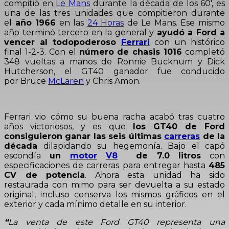
compitió en
Le Mans
durante la década de los 60′, es
una de las tres unidades que compitieron durante
el
año 1966
en las
24 Horas
de Le Mans. Ese mismo
año terminó tercero en la general y
ayudó a Ford a
vencer al todopoderoso
Ferrari
con un histórico
final 1-2-3. Con el
número de chasis 1016
completó
348 vueltas a manos de Ronnie Bucknum y Dick
Hutcherson, el GT40 ganador fue conducido
por Bruce
McLaren
y Chris Amon.
Ferrari vio cómo su buena racha acabó tras cuatro
años victoriosos, y es que
los GT40 de Ford
consiguieron ganar las seis últimas
carreras
de la
década
dilapidando su hegemonía. Bajo el capó
escondía
un
motor
V8
de 7.0 litros
con
especificaciones de carreras para entregar hasta
485
CV de potencia
. Ahora esta unidad ha sido
restaurada con mimo para ser devuelta a su estado
original, incluso conserva los mismos gráficos en el
exterior y cada mínimo detalle en su interior.
“
La venta de este Ford GT40 representa una