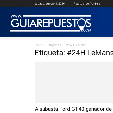
sábado, agosto 8, 2026
Registrarse / Unirse
Inicio
Etiquetas
#24H LeMans
Etiqueta: #24H LeMan
A subasta Ford GT40 ganador de