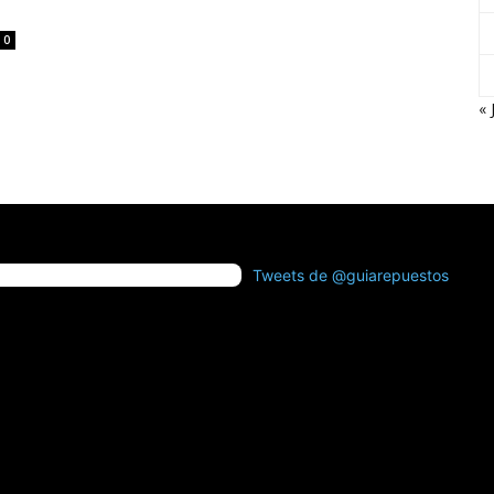
0
« 
Tweets de @guiarepuestos