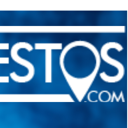
quietudes. Guiarepuestos.com, será su portal automotriz y su mejor