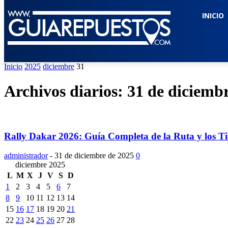
INICIO
Inicio
2025
diciembre
31
Archivos diarios: 31 de diciemb
Rally Dakar 2026: Guía Completa de la Ruta y los Tit
administrador
-
31 de diciembre de 2025
0
diciembre 2025
L
M
X
J
V
S
D
1
2
3
4
5
6
7
8
9
10
11
12
13
14
15
16
17
18
19
20
21
22
23
24
25
26
27
28