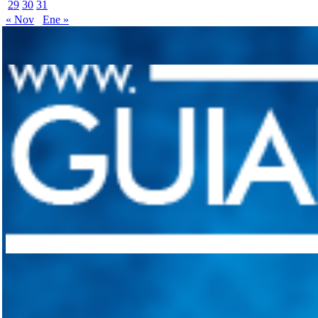
29
30
31
« Nov
Ene »
Integramos a todos los actores del sector automotriz para brindarles 
aliado para informarle sobre las novedades automotrices locales, nacio
Tweets de @guiarepuestos