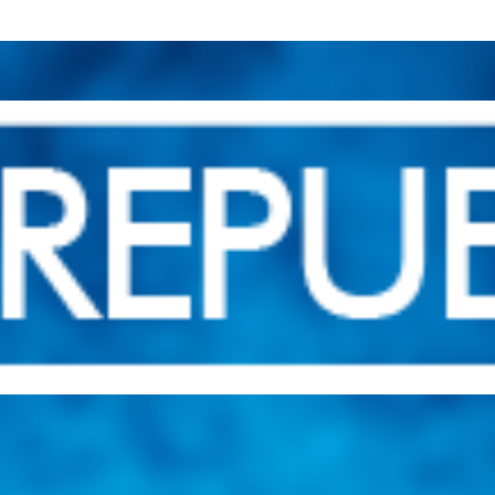
una herramienta de consulta y búsqueda que le permita solucionar sus in
nales e internacionales.