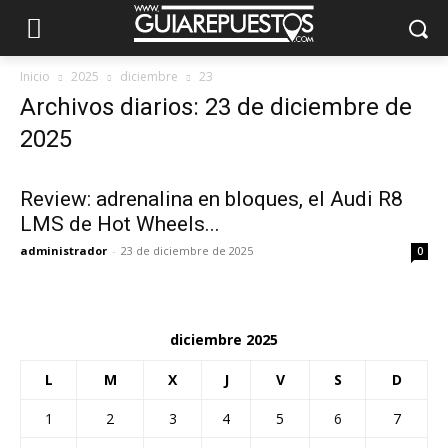
Inicio
2025
diciembre
23
Archivos diarios: 23 de diciembre de
2025
Review: adrenalina en bloques, el Audi R8
LMS de Hot Wheels...
administrador
-
23 de diciembre de 2025
0
diciembre 2025
L
M
X
J
V
S
D
1
2
3
4
5
6
7