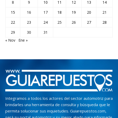
8
9
10
11
12
13
14
15
16
17
18
19
20
21
22
23
24
25
26
27
28
29
30
31
« Nov
Ene »
Integramos a todos los actores del sector automotriz para
brindarles una herramienta de consulta y búsqueda que le
permita solucionar sus inquietudes. Guiarepuestos.com,
será su portal automotriz y su mejor aliado para informarle