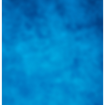
Integramos a todos los actores del sector automotriz para brindarles
una herramienta de consulta y búsqueda que le permita solucionar
sus inquietudes. Guiarepuestos.com, será su portal automotriz y su
mejor aliado para informarle sobre las novedades automotrices
locales, nacionales e internacionales.
Tweets de @guiarepuestos