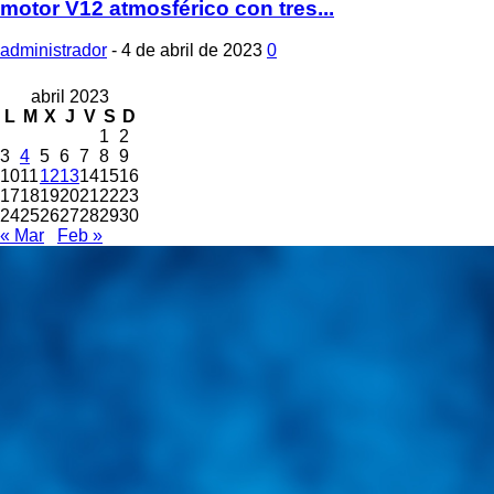
motor V12 atmosférico con tres...
administrador
-
4 de abril de 2023
0
abril 2023
L
M
X
J
V
S
D
1
2
3
4
5
6
7
8
9
10
11
12
13
14
15
16
17
18
19
20
21
22
23
24
25
26
27
28
29
30
« Mar
Feb »
Integramos a todos los actores del sector automotriz para
brindarles una herramienta de consulta y búsqueda que le
permita solucionar sus inquietudes. Guiarepuestos.com, será su