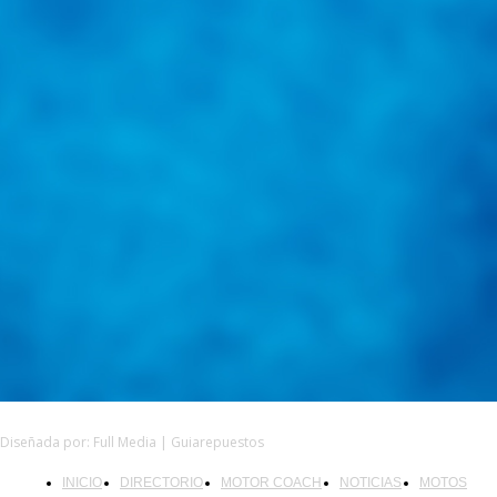
@
guiarepuestos
Feed not available
Feed not available
Feed not available
Feed not available
Feed not available
Feed not available
Feed not available
Feed not available
Feed not available
Follow on Instagram
Diseñada por: Full Media | Guiarepuestos
INICIO
DIRECTORIO
MOTOR COACH
NOTICIAS
MOTOS