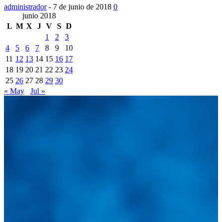
administrador
-
7 de junio de 2018
0
junio 2018
L
M
X
J
V
S
D
1
2
3
4
5
6
7
8
9
10
11
12
13
14
15
16
17
18
19
20
21
22
23
24
25
26
27
28
29
30
« May
Jul »
Integramos a todos los actores del sector automotriz para brindarles
una herramienta de consulta y búsqueda que le permita solucionar
sus inquietudes. Guiarepuestos.com, será su portal automotriz y su
mejor aliado para informarle sobre las novedades automotrices
locales, nacionales e internacionales.
Tweets de @guiarepuestos