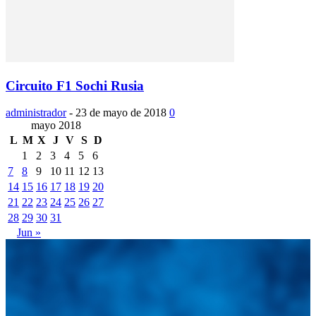
Circuito F1 Sochi Rusia
administrador
-
23 de mayo de 2018
0
mayo 2018
L
M
X
J
V
S
D
1
2
3
4
5
6
7
8
9
10
11
12
13
14
15
16
17
18
19
20
21
22
23
24
25
26
27
28
29
30
31
Jun »