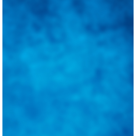
Integramos a todos los actores del sector automotriz para brindarles
una herramienta de consulta y búsqueda que le permita solucionar
sus inquietudes. Guiarepuestos.com, será su portal automotriz y su
mejor aliado para informarle sobre las novedades automotrices
locales, nacionales e internacionales.
Tweets de @guiarepuestos