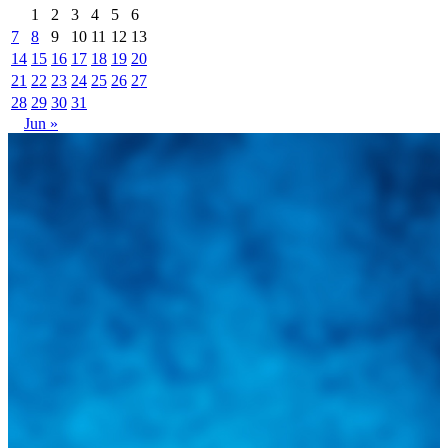
1
2
3
4
5
6
7
8
9
10
11
12
13
14
15
16
17
18
19
20
21
22
23
24
25
26
27
28
29
30
31
Jun »
Integramos a todos los actores del sector automotriz para brindarles
una herramienta de consulta y búsqueda que le permita solucionar
sus inquietudes. Guiarepuestos.com, será su portal automotriz y su
mejor aliado para informarle sobre las novedades automotrices
locales, nacionales e internacionales.
Tweets de @guiarepuestos