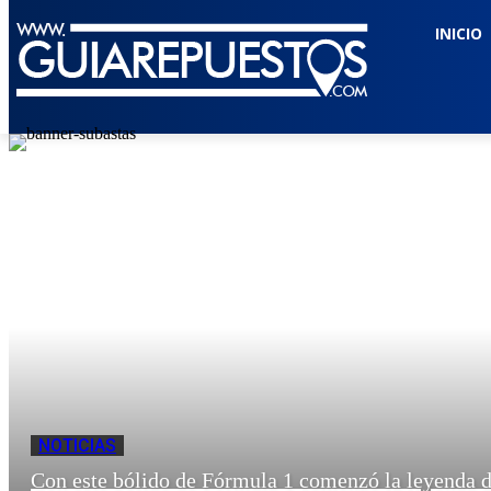
INICIO
NOTICIAS
Con este bólido de Fórmula 1 comenzó la leyenda d