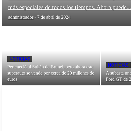
más especiales de todos los tiempos. Ahora puede...
administrador
-
7 de abril de 2024
NOTICIAS
NOTICIAS
Perteneció al Sultán de Brunei, pero ahora este
superauto se vende por cerca de 20 millones de
A subasta uno
euros
Ford GT de 