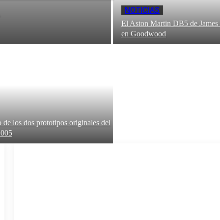
NOTICIAS
El Aston Martin DB5 de James 
en Goodwood
 de los dos prototipos originales del
2005