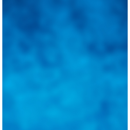
Integramos a todos los actores del sector automotriz para brindarles
una herramienta de consulta y búsqueda que le permita solucionar
sus inquietudes. Guiarepuestos.com, será su portal automotriz y su
mejor aliado para informarle sobre las novedades automotrices
locales, nacionales e internacionales.
Tweets de @guiarepuestos