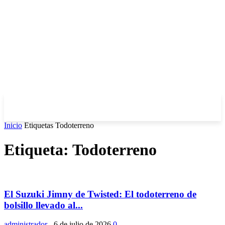
Inicio
Etiquetas
Todoterreno
Etiqueta: Todoterreno
El Suzuki Jimny de Twisted: El todoterreno de
bolsillo llevado al...
administrador
-
6 de julio de 2026
0