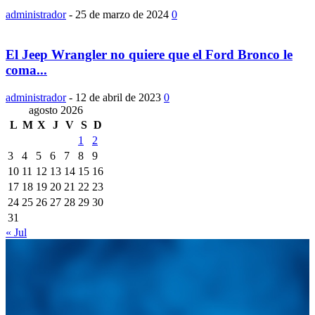
administrador
-
25 de marzo de 2024
0
El Jeep Wrangler no quiere que el Ford Bronco le
coma...
administrador
-
12 de abril de 2023
0
agosto 2026
L
M
X
J
V
S
D
1
2
3
4
5
6
7
8
9
10
11
12
13
14
15
16
17
18
19
20
21
22
23
24
25
26
27
28
29
30
31
« Jul