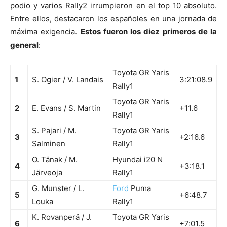
podio y varios Rally2 irrumpieron en el top 10 absoluto.
Entre ellos, destacaron los españoles en una jornada de
máxima exigencia.
Estos fueron los diez primeros de la
general
:
Toyota GR Yaris
1
S. Ogier / V. Landais
3:21:08.9
Rally1
Toyota GR Yaris
2
E. Evans / S. Martin
+11.6
Rally1
S. Pajari / M.
Toyota GR Yaris
3
+2:16.6
Salminen
Rally1
O. Tänak / M.
Hyundai i20 N
4
+3:18.1
Järveoja
Rally1
G. Munster / L.
Ford
Puma
5
+6:48.7
Louka
Rally1
K. Rovanperä / J.
Toyota GR Yaris
6
+7:01.5