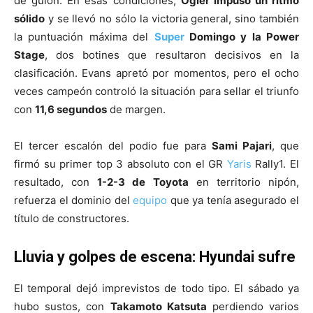
de guion. En esas condiciones,
Ogier impuso un ritmo
sólido
y se llevó no sólo la victoria general, sino también
la puntuación máxima del
Super
Domingo y la Power
Stage
, dos botines que resultaron decisivos en la
clasificación. Evans apretó por momentos, pero el ocho
veces campeón controló la situación para sellar el triunfo
con
11,6 segundos
de margen.
El tercer escalón del podio fue para
Sami Pajari
, que
firmó su primer top 3 absoluto con el GR
Yaris
Rally1. El
resultado, con
1-2-3 de Toyota
en territorio nipón,
refuerza el dominio del
equipo
que ya tenía asegurado el
título de constructores.
Lluvia y golpes de escena: Hyundai sufre
El temporal dejó imprevistos de todo tipo. El sábado ya
hubo sustos, con
Takamoto Katsuta
perdiendo varios