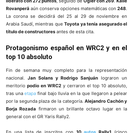
liderato con 272 puntos
, seguido de
Ogier con 269
.
Kalle
Rovanperä
aún conserva opciones matemáticas con
248
.
La corona se decidirá del 25 al 29 de noviembre en
Arabia Saudí, mientras que
Toyota ya tenía asegurado el
título de constructores
antes de esta cita.
Protagonismo español en WRC2 y en el
top 10 absoluto
Fin de semana muy completo para la representación
nacional.
Jan Solans y Rodrigo Sanjuán
lograron un
meritorio
podio en WRC2
y cerraron el top 10 absoluto,
tras una
etapa
final bajo lluvia en la que llegaron a pelear
por la segunda plaza de la categoría.
Alejandro Cachón y
Borja Rozada
firmaron un brillante octavo lugar en la
general con el GR Yaris Rally2.
En una lista de inscritos con
10
autos
Rally1
(cinco