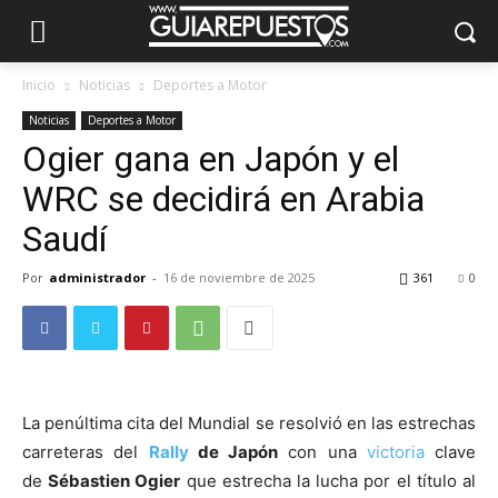
Inicio
Noticias
Deportes a Motor
Noticias
Deportes a Motor
Ogier gana en Japón y el
WRC se decidirá en Arabia
Saudí
Por
administrador
-
16 de noviembre de 2025
361
0
La penúltima cita del Mundial se resolvió en las estrechas
carreteras del
Rally
de Japón
con una
victoria
clave
de
Sébastien Ogier
que estrecha la lucha por el título al