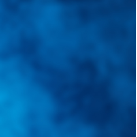
quietudes. Guiarepuestos.com, será su portal automotriz y su mejor