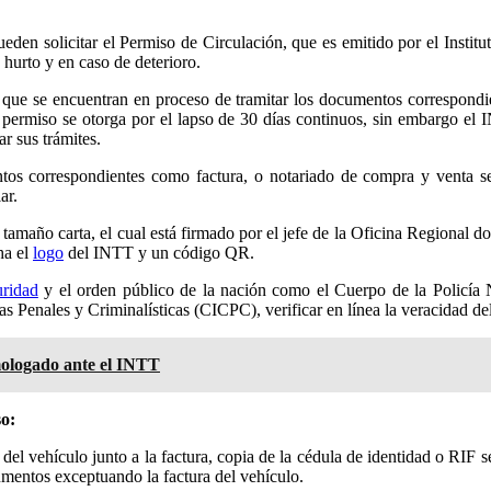
eden solicitar el Permiso de Circulación, que es emitido por el Institut
 hurto y en caso de deterioro.
 que se encuentran en proceso de tramitar los documentos correspondien
te permiso se otorga por el lapso de 30 días continuos, sin embargo e
r sus trámites.
tos correspondientes como factura, o notariado de compra y venta seg
ar.
tamaño carta, el cual está firmado por el jefe de la Oficina Regional d
ha el
logo
del INTT y un código QR.
uridad
y el orden público de la nación como el Cuerpo de la Policía 
 Penales y Criminalísticas (CICPC), verificar en línea la veracidad de
mologado ante el INTT
so:
 del vehículo junto a la factura, copia de la cédula de identidad o RIF 
mentos exceptuando la factura del vehículo.