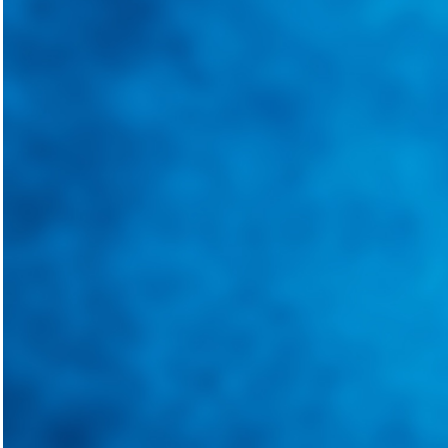
@
guiarepuestos
Follow on Instagram
Feed not available
Feed not available
Feed not available
Feed not available
Feed not available