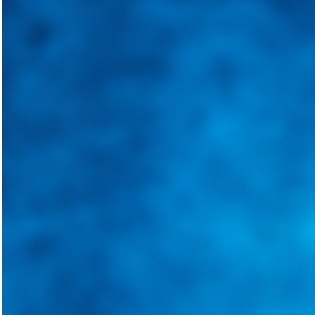
Integramos a todos los actores del sector automotriz para brindarles 
aliado para informarle sobre las novedades automotrices locales, nacio
Tweets de @guiarepuestos