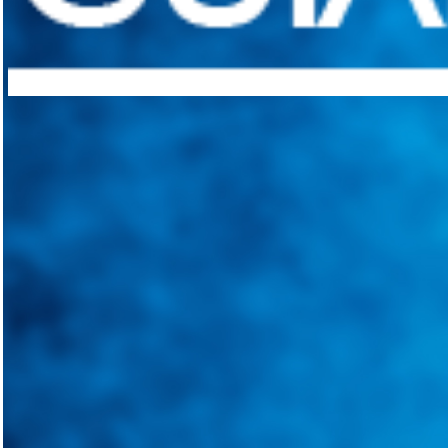
Integramos a todos los actores del sector automotriz para brindarles 
aliado para informarle sobre las novedades automotrices locales, nacio
Tweets de @guiarepuestos