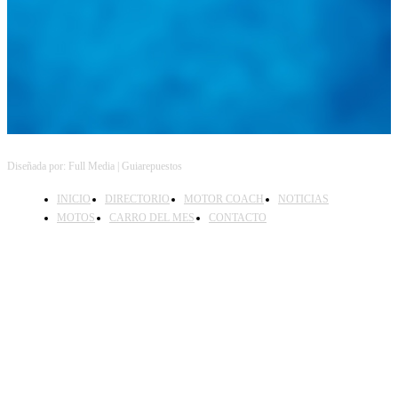
Feed not available
Feed not available
Feed not available
Feed not available
Feed not available
Diseñada por: Full Media | Guiarepuestos
INICIO
DIRECTORIO
MOTOR COACH
NOTICIAS
MOTOS
CARRO DEL MES
CONTACTO