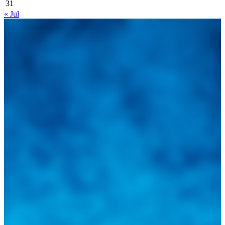
31
« Jul
Integramos a todos los actores del sector automotriz para brindarles
una herramienta de consulta y búsqueda que le permita solucionar
sus inquietudes. Guiarepuestos.com, será su portal automotriz y su
mejor aliado para informarle sobre las novedades automotrices
locales, nacionales e internacionales.
Tweets de @guiarepuestos