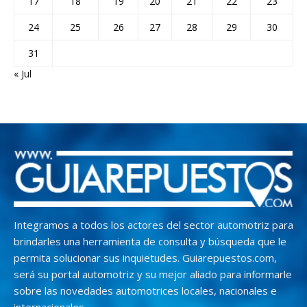
17
18
19
20
21
22
23
24
25
26
27
28
29
30
31
« Jul
Integramos a todos los actores del sector automotriz para
brindarles una herramienta de consulta y búsqueda que le
permita solucionar sus inquietudes. Guiarepuestos.com,
será su portal automotriz y su mejor aliado para informarle
sobre las novedades automotrices locales, nacionales e
internacionales.