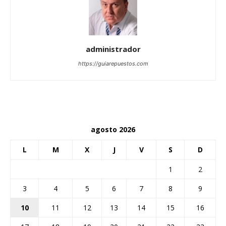
administrador
https://guiarepuestos.com
agosto 2026
L
M
X
J
V
S
D
1
2
3
4
5
6
7
8
9
10
11
12
13
14
15
16