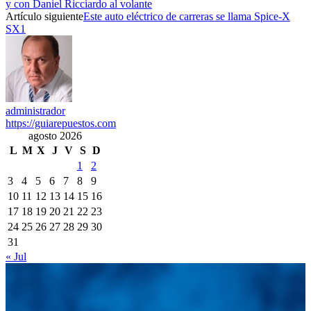
y con Daniel Ricciardo al volante
Artículo siguiente
Este auto eléctrico de carreras se llama Spice-X
SX1
administrador
https://guiarepuestos.com
agosto 2026
L
M
X
J
V
S
D
1
2
3
4
5
6
7
8
9
10
11
12
13
14
15
16
17
18
19
20
21
22
23
24
25
26
27
28
29
30
31
« Jul