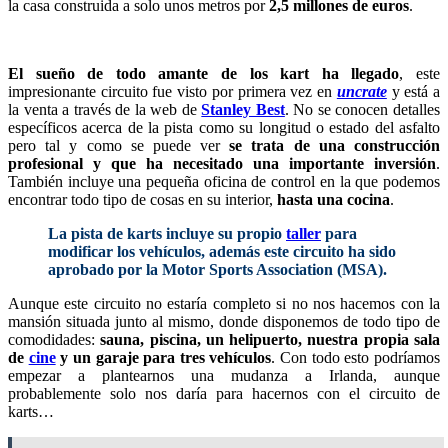
la casa construida a solo unos metros por
2,5 millones de euros
.
El sueño de todo amante de los kart ha llegado
, este
impresionante circuito fue visto por primera vez en
uncrate
y está a
la venta a través de la web de
Stanley Best
. No se conocen detalles
específicos acerca de la pista como su longitud o estado del asfalto
pero tal y como se puede ver
se trata de una construcción
profesional y que ha necesitado una importante inversión
.
También incluye una pequeña oficina de control en la que podemos
encontrar todo tipo de cosas en su interior,
hasta una cocina
.
La pista de karts incluye su propio
taller
para
modificar los vehículos, además este circuito ha sido
aprobado por la Motor Sports Association (MSA).
Aunque este circuito no estaría completo si no nos hacemos con la
mansión situada junto al mismo, donde disponemos de todo tipo de
comodidades:
sauna, piscina, un helipuerto, nuestra propia sala
de
cine
y un garaje para tres vehículos
. Con todo esto podríamos
empezar a plantearnos una mudanza a Irlanda, aunque
probablemente solo nos daría para hacernos con el circuito de
karts…