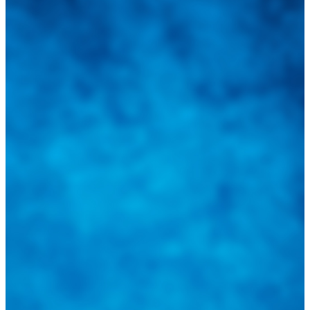
Integramos a todos los actores del sector automotriz para brindarles
una herramienta de consulta y búsqueda que le permita solucionar
sus inquietudes. Guiarepuestos.com, será su portal automotriz y su
mejor aliado para informarle sobre las novedades automotrices
locales, nacionales e internacionales.
Tweets de @guiarepuestos