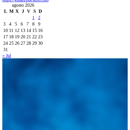
agosto 2026
L
M
X
J
V
S
D
1
2
3
4
5
6
7
8
9
10
11
12
13
14
15
16
17
18
19
20
21
22
23
24
25
26
27
28
29
30
31
« Jul
Integramos a todos los actores del sector automotriz para
brindarles una herramienta de consulta y búsqueda que le
permita solucionar sus inquietudes. Guiarepuestos.com, será
su portal automotriz y su mejor aliado para informarle sobre