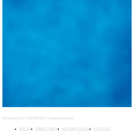
@
guiarepuestos
Feed not available
Feed not available
Feed not available
Feed not available
Feed not available
Feed not available
Feed not available
Feed not available
Feed not available
Follow on Instagram
Diseñada por: Full Media | Guiarepuestos
INICIO
DIRECTORIO
MOTOR COACH
NOTICIAS