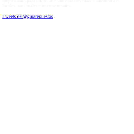
mejor aliado para informarle sobre las novedades automotrices
locales, nacionales e internacionales.
Tweets de @guiarepuestos