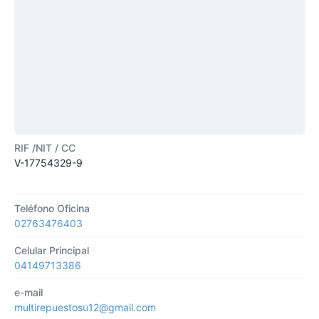
RIF /NIT / CC
V-17754329-9
Teléfono Oficina
02763476403
Celular Principal
04149713386
e-mail
multirepuestosu12@gmail.com