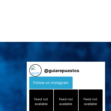
@
guiarepuestos
Follow on Instagram
Feed not
Feed not
Feed not
available
available
available