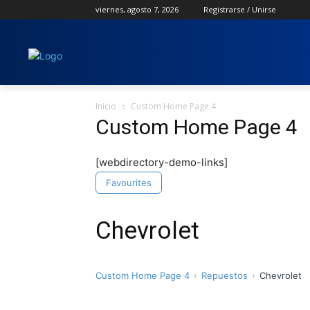
viernes, agosto 7, 2026
Registrarse / Unirse
Inicio
Custom Home Page 4
Custom Home Page 4
[webdirectory-demo-links]
Favourites
Chevrolet
Custom Home Page 4
Repuestos
Chevrolet