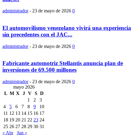
administrador
-
23 de mayo de 2026
0
El automovilismo venezolano vivirá una experiencia
sin precedentes con el JAC...
administrador
-
23 de mayo de 2026
0
Fabricante automotriz Stellantis anuncia plan de
inversiones de 69.500 millones
administrador
-
23 de mayo de 2026
0
mayo 2026
L
M
X
J
V
S
D
1
2
3
4
5
6
7
8
9
10
11
12
13
14
15
16
17
18
19
20
21
22
23
24
25
26
27
28
29
30
31
« Abr
Jun »