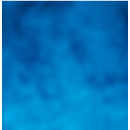
Integramos a todos los actores del sector automotriz para brindarles
una herramienta de consulta y búsqueda que le permita solucionar
sus inquietudes. Guiarepuestos.com, será su portal automotriz y su
mejor aliado para informarle sobre las novedades automotrices
locales, nacionales e internacionales.
Tweets de @guiarepuestos