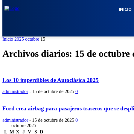
INICIO
Inicio
2025
octubre
15
Archivos diarios: 15 de octubre
Los 10 imperdibles de Autoclásica 2025
administrador
-
15 de octubre de 2025
0
Ford crea airbag para pasajeros traseros que se desplie
administrador
-
15 de octubre de 2025
0
octubre 2025
L
M
X
J
V
S
D