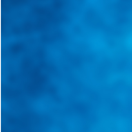
Integramos a todos los actores del sector automotriz para brindarles 
aliado para informarle sobre las novedades automotrices locales, nacio
Tweets de @guiarepuestos