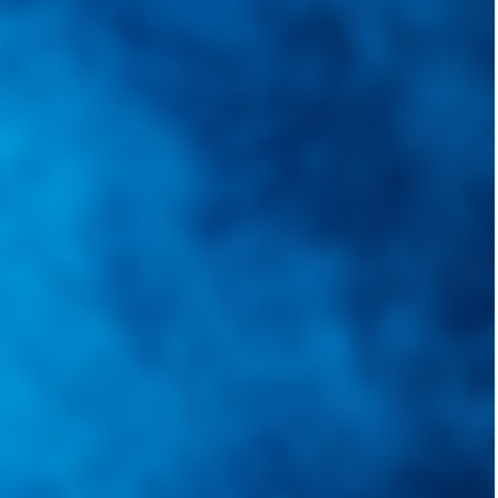
quietudes. Guiarepuestos.com, será su portal automotriz y su mejor