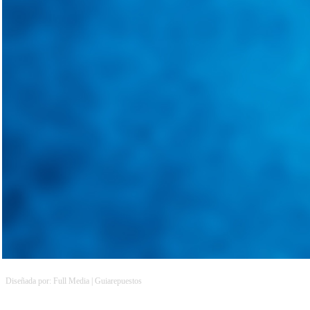
@
guiarepuestos
Follow on Instagram
Feed not available
Feed not available
Feed not available
Feed not available
Feed not available
Feed not available
Feed not available
Feed not available
Feed not available
Diseñada por: Full Media | Guiarepuestos