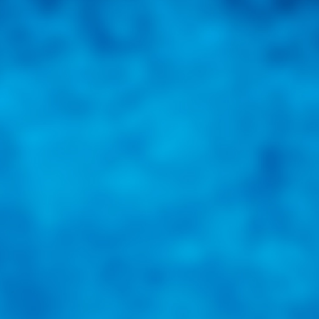
una herramienta de consulta y búsqueda que le permita solucionar sus in
nales e internacionales.