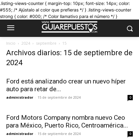
.listing-views-counter { margin-top: 10px; font-size: 14px; color:
#555; /* Ajústalo al color que prefieras */ } .listing-views-counter
strong { color: #000; /* Color llamativo para el número */ }
Inicio
2024
septiembre
15
Archivos diarios: 15 de septiembre de
2024
Ford está analizando crear un nuevo híper
auto para retar de...
administrador
-
15 de septiembre de 2024
0
Ford Motors Company nombra nuevo Ceo
para México, Puerto Rico, Centroamérica...
administrador
-
15 de septiembre de 2024
0