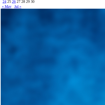
24
25
26
27
28
29
30
« May
Jul »
Integramos a todos los actores del sector automotriz para brindarles 
aliado para informarle sobre las novedades automotrices locales, nacio
Tweets de @guiarepuestos