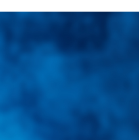
quietudes. Guiarepuestos.com, será su portal automotriz y su mejor