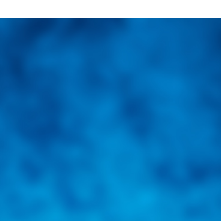
una herramienta de consulta y búsqueda que le permita solucionar sus in
nales e internacionales.