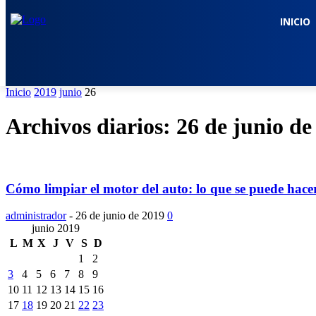
INICIO
Inicio
2019
junio
26
Archivos diarios: 26 de junio de
Cómo limpiar el motor del auto: lo que se puede hacer
administrador
-
26 de junio de 2019
0
junio 2019
L
M
X
J
V
S
D
1
2
3
4
5
6
7
8
9
10
11
12
13
14
15
16
17
18
19
20
21
22
23