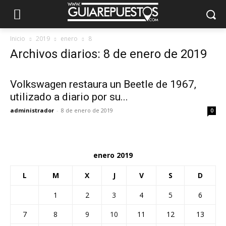
Inicio
2019
enero
8
Archivos diarios: 8 de enero de 2019
Volkswagen restaura un Beetle de 1967,
utilizado a diario por su...
administrador
-
8 de enero de 2019
0
enero 2019
L
M
X
J
V
S
D
1
2
3
4
5
6
7
8
9
10
11
12
13