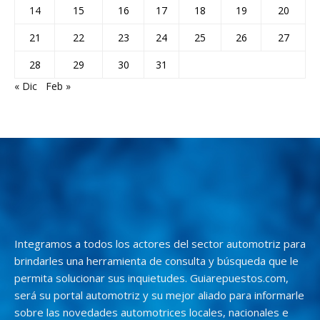
14
15
16
17
18
19
20
21
22
23
24
25
26
27
28
29
30
31
« Dic
Feb »
Integramos a todos los actores del sector automotriz para
brindarles una herramienta de consulta y búsqueda que le
permita solucionar sus inquietudes. Guiarepuestos.com,
será su portal automotriz y su mejor aliado para informarle
sobre las novedades automotrices locales, nacionales e