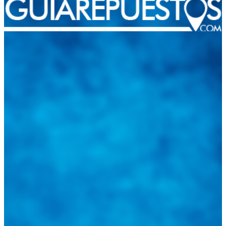
Integramos a todos los actores del sector automotriz para brindarles
una herramienta de consulta y búsqueda que le permita solucionar
sus inquietudes. Guiarepuestos.com, será su portal automotriz y su
mejor aliado para informarle sobre las novedades automotrices
locales, nacionales e internacionales.
Tweets de @guiarepuestos