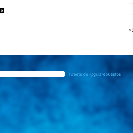
0
« 
Tweets de @guiarepuestos