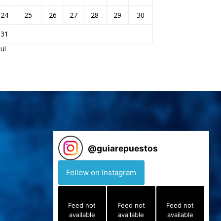
24
25
26
27
28
29
30
31
Jul
@
guiarepuestos
Follow on Instagram
Feed not
Feed not
Feed not
available
available
available