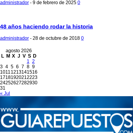
administrador
-
9 de febrero de 2025
0
48 años haciendo rodar la historia
administrador
-
28 de octubre de 2018
0
agosto 2026
L
M
X
J
V
S
D
1
2
3
4
5
6
7
8
9
10
11
12
13
14
15
16
17
18
19
20
21
22
23
24
25
26
27
28
29
30
31
« Jul