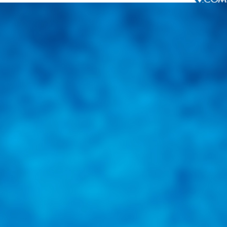
Integramos a todos los actores del sector automotriz para brindarles
una herramienta de consulta y búsqueda que le permita solucionar
sus inquietudes. Guiarepuestos.com, será su portal automotriz y su
mejor aliado para informarle sobre las novedades automotrices
locales, nacionales e internacionales.
Tweets de @guiarepuestos