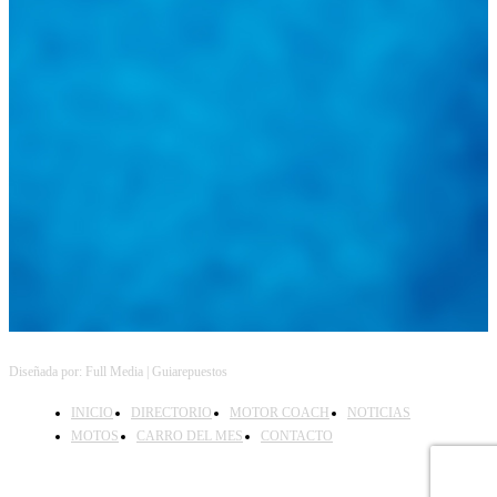
@
guiarepuestos
Feed not available
Feed not available
Feed not available
Feed not available
Feed not available
Feed not available
Feed not available
Feed not available
Feed not available
Follow on Instagram
Diseñada por: Full Media | Guiarepuestos
INICIO
DIRECTORIO
MOTOR COACH
NOTICIAS
MOTOS
CARRO DEL MES
CONTACTO