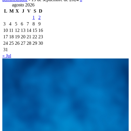
agosto 2026
L
M
X
J
V
S
D
1
2
3
4
5
6
7
8
9
10
11
12
13
14
15
16
17
18
19
20
21
22
23
24
25
26
27
28
29
30
31
« Jul
Integramos a todos los actores del sector automotriz para brindarles
una herramienta de consulta y búsqueda que le permita solucionar
sus inquietudes. Guiarepuestos.com, será su portal automotriz y su
mejor aliado para informarle sobre las novedades automotrices
locales, nacionales e internacionales.