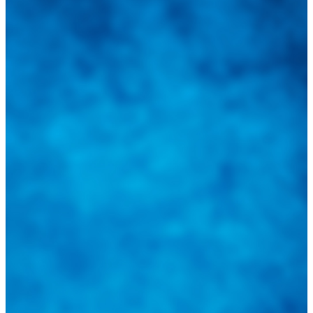
Integramos a todos los actores del sector automotriz para brindarles
una herramienta de consulta y búsqueda que le permita solucionar
sus inquietudes. Guiarepuestos.com, será su portal automotriz y su
mejor aliado para informarle sobre las novedades automotrices
locales, nacionales e internacionales.
Tweets de @guiarepuestos