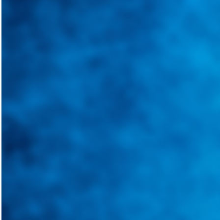
Integramos a todos los actores del sector automotriz para brindarles 
aliado para informarle sobre las novedades automotrices locales, nacio
Tweets de @guiarepuestos