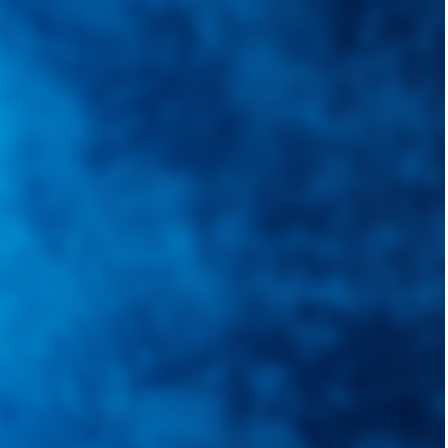
quietudes. Guiarepuestos.com, será su portal automotriz y su mejor