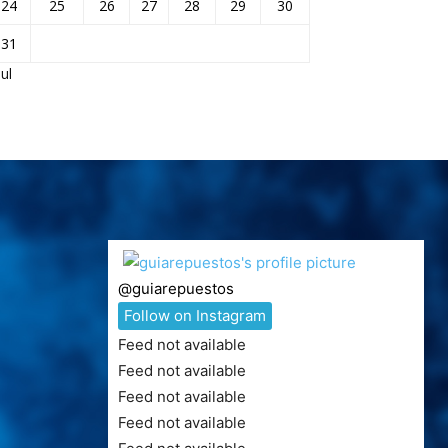
24
25
26
27
28
29
30
31
Jul
@
guiarepuestos
Follow on Instagram
Feed not available
Feed not available
Feed not available
Feed not available