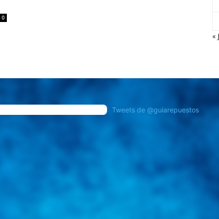
0
« 
Tweets de @guiarepuestos