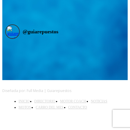
@
guiarepuestos
Feed not available
Feed not available
Feed not available
Feed not available
Feed not available
Feed not available
Feed not available
Feed not available
Feed not available
Follow on Instagram
Diseñada por: Full Media | Guiarepuestos
INICIO
DIRECTORIO
MOTOR COACH
NOTICIAS
MOTOS
CARRO DEL MES
CONTACTO