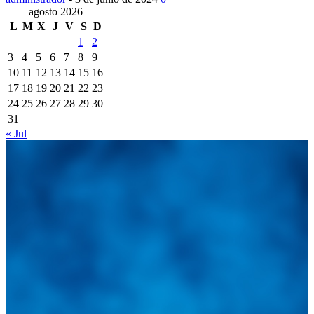
agosto 2026
L
M
X
J
V
S
D
1
2
3
4
5
6
7
8
9
10
11
12
13
14
15
16
17
18
19
20
21
22
23
24
25
26
27
28
29
30
31
« Jul
Integramos a todos los actores del sector automotriz para
brindarles una herramienta de consulta y búsqueda que le
permita solucionar sus inquietudes. Guiarepuestos.com, será
su portal automotriz y su mejor aliado para informarle sobre