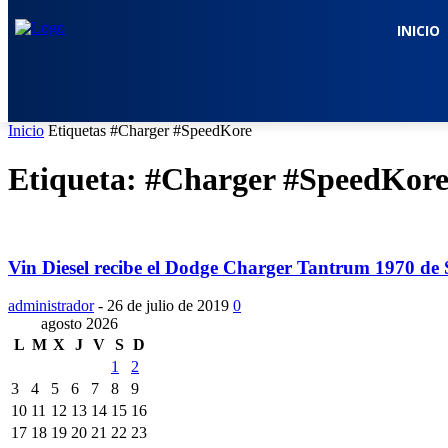
INICIO
Inicio
Etiquetas
#Charger #SpeedKore
Etiqueta: #Charger #SpeedKor
Vin Diesel recibe el Dodge Charger Tantrum 1970 de 
administrador
-
26 de julio de 2019
0
agosto 2026
L
M
X
J
V
S
D
1
2
3
4
5
6
7
8
9
10
11
12
13
14
15
16
17
18
19
20
21
22
23