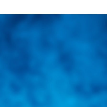
una herramienta de consulta y búsqueda que le permita solucionar sus in
nales e internacionales.