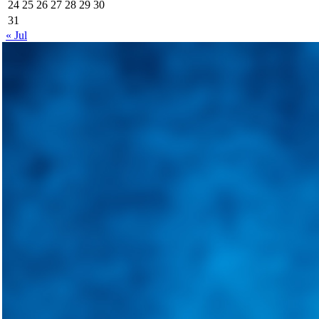
24
25
26
27
28
29
30
31
« Jul
Integramos a todos los actores del sector automotriz para brindarles 
aliado para informarle sobre las novedades automotrices locales, nacio