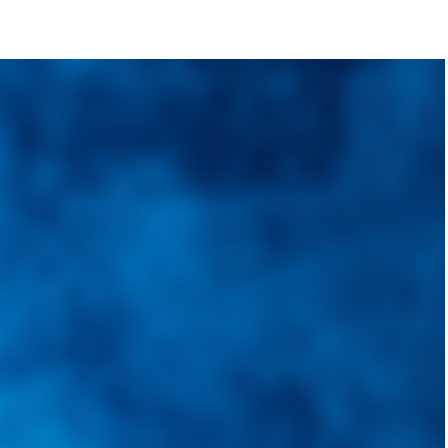
quietudes. Guiarepuestos.com, será su portal automotriz y su mejor