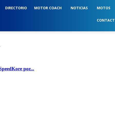
DIRECTORIO
MOTOR COACH
NOTICIAS
MOTOS
CONTAC
e
SpeedKore por...