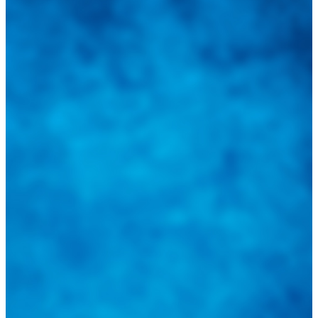
Integramos a todos los actores del sector automotriz para brindarles
una herramienta de consulta y búsqueda que le permita solucionar
sus inquietudes. Guiarepuestos.com, será su portal automotriz y su
mejor aliado para informarle sobre las novedades automotrices
locales, nacionales e internacionales.
Tweets de @guiarepuestos