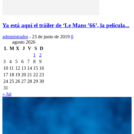
Ya está aquí el tráiler de ‘Le Mans ’66’, la película...
administrador
-
23 de junio de 2019
0
agosto 2026
L
M
X
J
V
S
D
1
2
3
4
5
6
7
8
9
10
11
12
13
14
15
16
17
18
19
20
21
22
23
24
25
26
27
28
29
30
31
« Jul