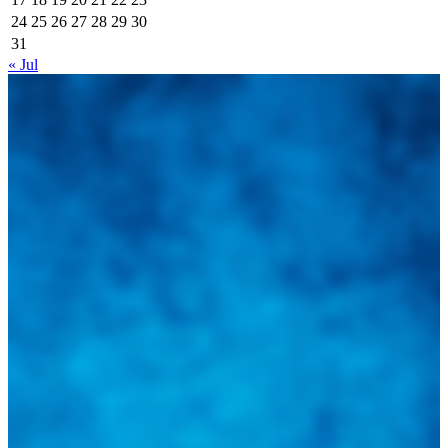
24
25
26
27
28
29
30
31
« Jul
Integramos a todos los actores del sector automotriz para brindarles
una herramienta de consulta y búsqueda que le permita solucionar
sus inquietudes. Guiarepuestos.com, será su portal automotriz y su
mejor aliado para informarle sobre las novedades automotrices
locales, nacionales e internacionales.
Tweets de @guiarepuestos