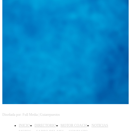
Diseñada por: Full Media | Guiarepuestos
INICIO
DIRECTORIO
MOTOR COACH
NOTICIAS