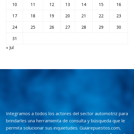
10
11
12
13
14
15
16
17
18
19
20
21
22
23
24
25
26
27
28
29
30
31
« Jul
Integramos a todos los actores del sector automotriz para
brindarles una herramienta de consulta y búsqueda que le
permita solucionar sus inquietudes. Guiarepuestos.com,