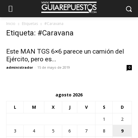
Inicio
Etiquetas
#Caravana
Etiqueta: #Caravana
Este MAN TGS 6×6 parece un camión del
Ejército, pero es...
administrador
-
15 de mayo de 2019
0
agosto 2026
L
M
X
J
V
S
D
1
2
3
4
5
6
7
8
9