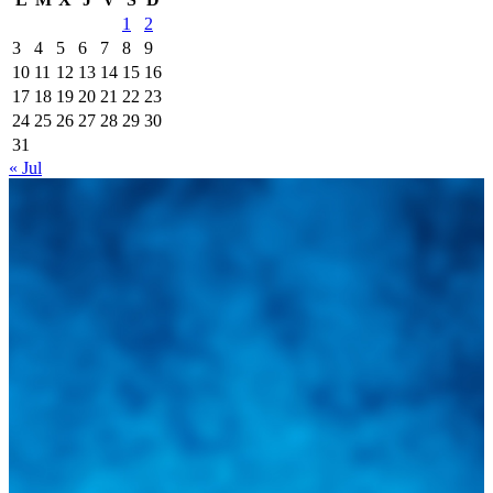
1
2
3
4
5
6
7
8
9
10
11
12
13
14
15
16
17
18
19
20
21
22
23
24
25
26
27
28
29
30
31
« Jul
Integramos a todos los actores del sector automotriz para brindarles
una herramienta de consulta y búsqueda que le permita solucionar
sus inquietudes. Guiarepuestos.com, será su portal automotriz y su
mejor aliado para informarle sobre las novedades automotrices
locales, nacionales e internacionales.
Tweets de @guiarepuestos