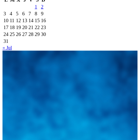
1
2
3
4
5
6
7
8
9
10
11
12
13
14
15
16
17
18
19
20
21
22
23
24
25
26
27
28
29
30
31
« Jul
Integramos a todos los actores del sector automotriz para brindarles
una herramienta de consulta y búsqueda que le permita solucionar
sus inquietudes. Guiarepuestos.com, será su portal automotriz y su
mejor aliado para informarle sobre las novedades automotrices
locales, nacionales e internacionales.
Tweets de @guiarepuestos