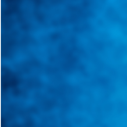
Integramos a todos los actores del sector automotriz para brindarles 
aliado para informarle sobre las novedades automotrices locales, nacio
Tweets de @guiarepuestos