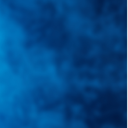
quietudes. Guiarepuestos.com, será su portal automotriz y su mejor