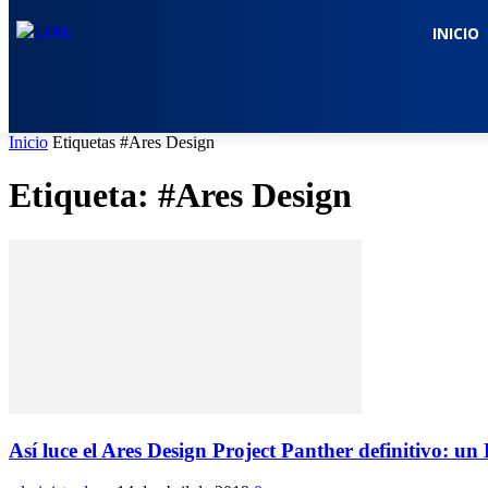
INICIO
Inicio
Etiquetas
#Ares Design
Etiqueta: #Ares Design
Así luce el Ares Design Project Panther definitivo: un