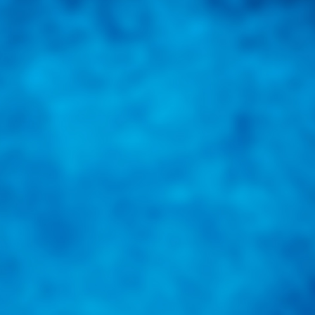
una herramienta de consulta y búsqueda que le permita solucionar sus in
nales e internacionales.