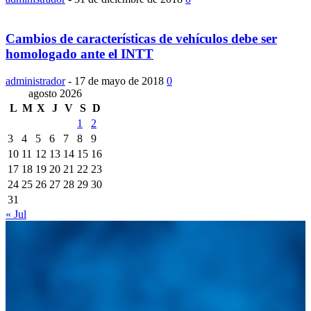
Cambios de características de vehículos debe ser
homologado ante el INTT
administrador
-
17 de mayo de 2018
0
agosto 2026
L
M
X
J
V
S
D
1
2
3
4
5
6
7
8
9
10
11
12
13
14
15
16
17
18
19
20
21
22
23
24
25
26
27
28
29
30
31
« Jul