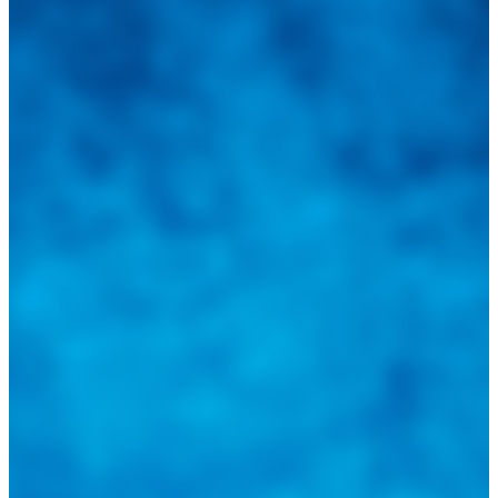
Integramos a todos los actores del sector automotriz para brindarles
una herramienta de consulta y búsqueda que le permita solucionar
sus inquietudes. Guiarepuestos.com, será su portal automotriz y su
mejor aliado para informarle sobre las novedades automotrices
locales, nacionales e internacionales.
Tweets de @guiarepuestos