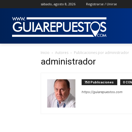
sábado, agosto 8, 2026
Registrarse / Unirse
Inicio
Autores
Publicaciones por administrador
administrador
750 Publicaciones
0 CO
https://guiarepuestos.com