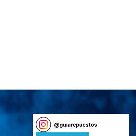
@
guiarepuestos