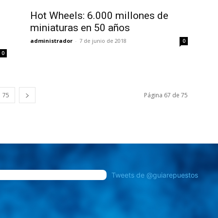
Hot Wheels: 6.000 millones de
miniaturas en 50 años
administrador
-
7 de junio de 2018
0
0
75
Página 67 de 75
Tweets de @guiarepuestos