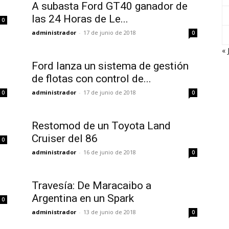
A subasta Ford GT40 ganador de
las 24 Horas de Le...
0
administrador
-
17 de junio de 2018
0
« 
Ford lanza un sistema de gestión
de flotas con control de...
administrador
-
17 de junio de 2018
0
0
Restomod de un Toyota Land
Cruiser del 86
0
administrador
-
16 de junio de 2018
0
Travesía: De Maracaibo a
Argentina en un Spark
0
administrador
-
13 de junio de 2018
0