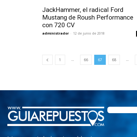
JackHammer, el radical Ford
Mustang de Roush Performance
con 720 CV
administrador
-
12 de junio de 2018
...
...
1
66
67
68