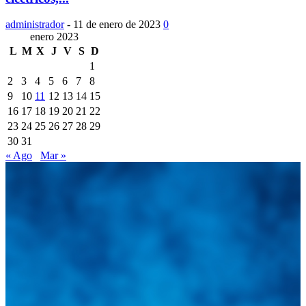
administrador
-
11 de enero de 2023
0
enero 2023
L
M
X
J
V
S
D
1
2
3
4
5
6
7
8
9
10
11
12
13
14
15
16
17
18
19
20
21
22
23
24
25
26
27
28
29
30
31
« Ago
Mar »
Integramos a todos los actores del sector automotriz para brindarles
una herramienta de consulta y búsqueda que le permita solucionar
sus inquietudes. Guiarepuestos.com, será su portal automotriz y su
mejor aliado para informarle sobre las novedades automotrices