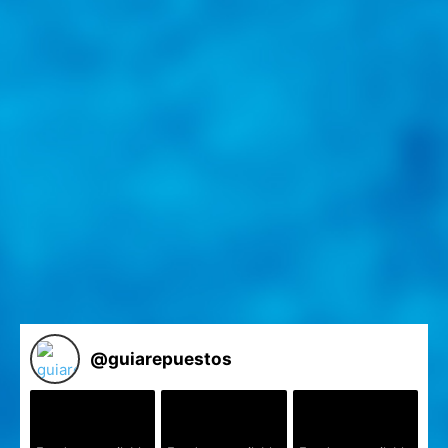
@
guiarepuestos