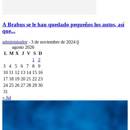
A Brabus se le han quedado pequeños los autos, así
que...
administrador
-
3 de noviembre de 2024
0
agosto 2026
L
M
X
J
V
S
D
1
2
3
4
5
6
7
8
9
10
11
12
13
14
15
16
17
18
19
20
21
22
23
24
25
26
27
28
29
30
31
« Jul