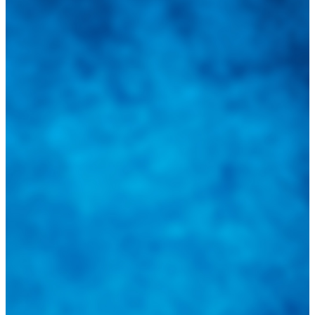
Integramos a todos los actores del sector automotriz para brindarles
una herramienta de consulta y búsqueda que le permita solucionar
sus inquietudes. Guiarepuestos.com, será su portal automotriz y su
mejor aliado para informarle sobre las novedades automotrices
locales, nacionales e internacionales.
Tweets de @guiarepuestos