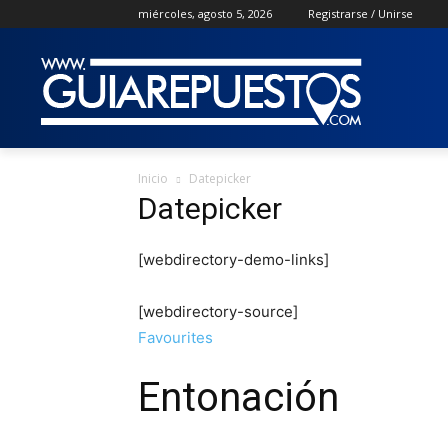
miércoles, agosto 5, 2026
Registrarse / Unirse
Inicio
Datepicker
Datepicker
[webdirectory-demo-links]
[webdirectory-source]
Favourites
Entonación