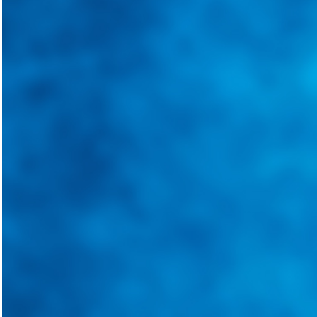
Integramos a todos los actores del sector automotriz para brindarles 
aliado para informarle sobre las novedades automotrices locales, nacio
Tweets de @guiarepuestos