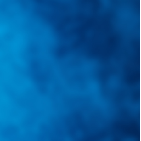
quietudes. Guiarepuestos.com, será su portal automotriz y su mejor